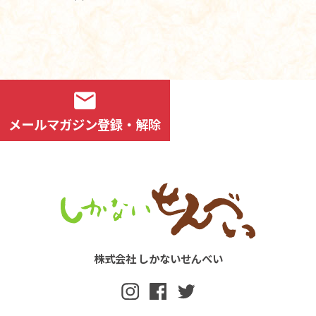
mail
メールマガジン登録・解除
株式会社 しかないせんべい