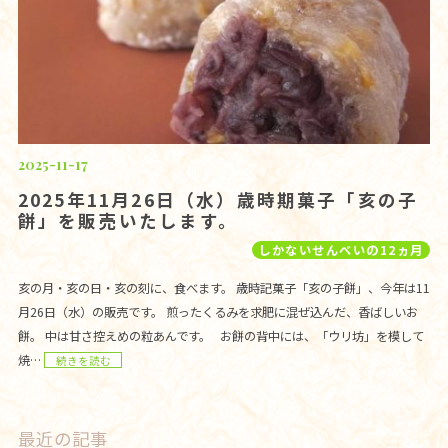
2025-11-17
2025年11月26日（水）歳時期菓子「亥の子
餅」を販売いたします。
しかないせんべいの12ヵ月
亥の月・亥の日・亥の刻に、食べます。 歳時記菓子「亥の子餅」、今年は11
月26日（水）の販売です。 煎ったくるみを求肥に混ぜ込んだ、香ばしいお
餅。 中は甘さ控えめの粒あんです。 お餅の背中には、「ウリ坊」を模して
焼…
続きを読む
最近の記事