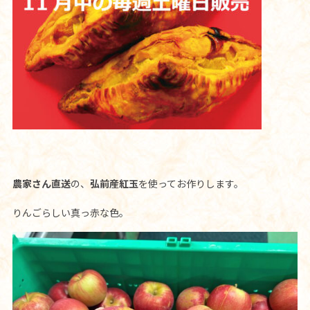
農家さん直送
の、
弘前産紅玉
を使ってお作りします。
りんごらしい真っ赤な色。