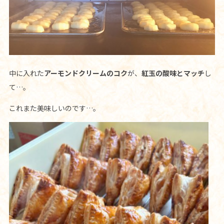
中に入れた
アーモンドクリームのコク
が、
紅玉の酸味とマッチ
し
て…。
これまた美味しいのです…。