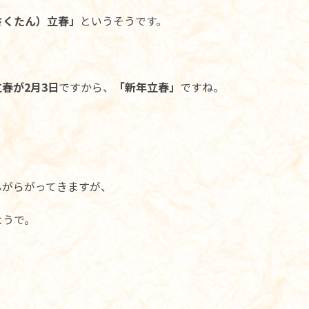
さくたん）立春」
というそうです。
立春が2月3日
ですから、
「新年立春」
ですね。
。
んがらがってきますが、
ようで。