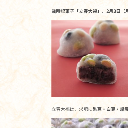
歳時記菓子「立春大福」
、
2月3日（
立春大福は、求肥に
黒豆・白豆・緑豆