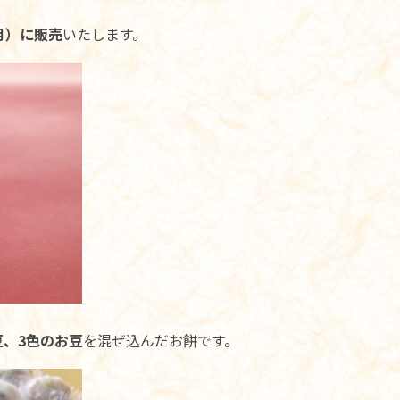
月）に販売
いたします。
、3色のお豆
を混ぜ込んだお餅です。