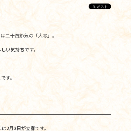
。
日は二十四節気の「大寒」。
るしい気持ち
です。
こです。
年は
2月3日が立春
です。