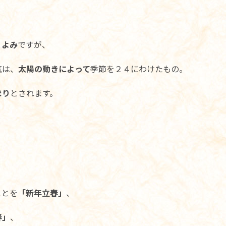
こよみ
ですが、
気は、
太陽の動きによって
季節を２４にわけたもの。
まり
とされます。
ことを
「新年立春」
、
春」
、