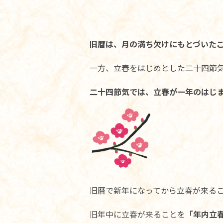
旧暦は、月の満ち欠けにもとづいた
一方、立春をはじめとした二十四節
二十四節気では、立春が一年のはじ
旧暦で新年になってから立春が来る
旧年中に立春が来ることを
「年内立