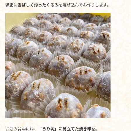
求肥
に
香ばしく炒ったくるみ
を混ぜ込んでお作りします。
お餅の背中には、
「うり坊」に見立てた焼き印
を。