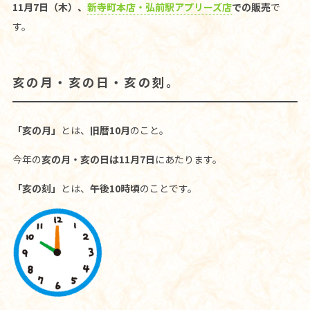
11月7日（木）、
新寺町本店・弘前駅アプリーズ店
での販売
で
す。
亥の月・亥の日・亥の刻。
「亥の月」
とは、
旧暦10月
のこと。
今年の
亥の月・亥の日は11月7日
にあたります。
「亥の刻」
とは、
午後10時頃
のことです。