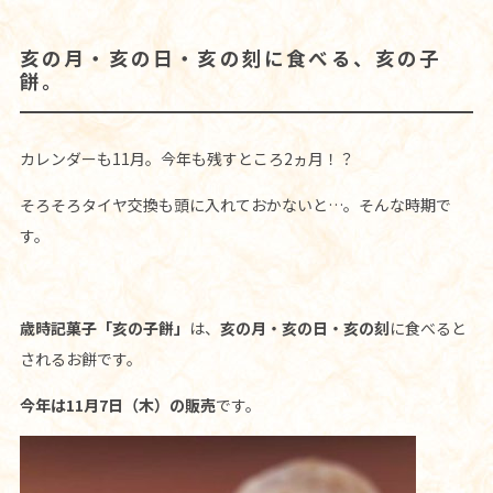
亥の月・亥の日・亥の刻に食べる、亥の子
餅。
カレンダーも11月。今年も残すところ2ヵ月！？
そろそろタイヤ交換も頭に入れておかないと…。そんな時期で
す。
歳時記菓子「亥の子餅」
は、
亥の月・亥の日・亥の刻
に食べると
されるお餅です。
今年は11月7日（木）の販売
です。