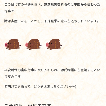
この日に亥の子餅を食べ、
無病息災を祈る
のは
中国から伝わった
行事
で、
猪は多産
であることから、
子孫繁栄
の意味も込められています。
平安時代の宮中行事
に取り入れられ、
源氏物語
にも登場するとい
う亥の子餅。
無病息災を祈って、どうぞお楽しみください(^^)
ご予約も、受付中です。