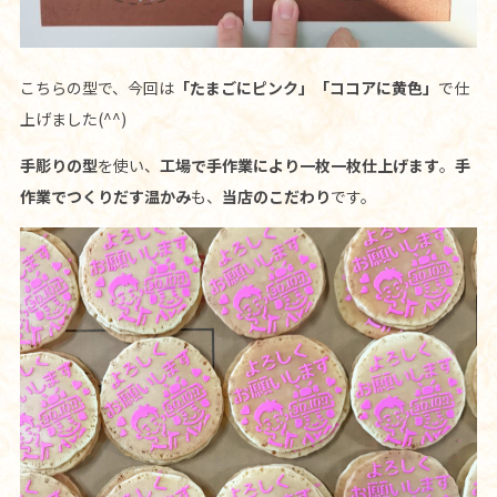
こちらの型で、今回は
「たまごにピンク」「ココアに黄色」
で仕
上げました(^^)
手彫りの型
を使い、
工場で手作業により一枚一枚仕上げます
。
手
作業でつくりだす温かみ
も、
当店のこだわり
です。