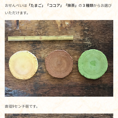
おせんべいは
「たまご」「ココア」「抹茶」
の
３種類
からお選び
いただけます。
直径9センチ弱です。