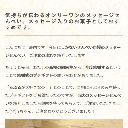
気持ちが伝わるオンリーワンのメッセージせ
んべい。メッセージ入りのお菓子としておす
すめです。
こんにちは！鹿内です。今日は
しかないせんべい自慢のメッセー
ジせんべい
、
ご注文の流れ
を紹介いたします。
ちょうど先日、わたしの
高校の同級生
から、
今度結婚する
という
ことで
結婚式のプチギフト
の問い合わせがありました。
「
らぷる
が大好きなの！」とのことで、当初はらぷるのみを使っ
たプチギフトをご希望だったのですが、
当店のメッセージせんべ
い
を紹介しましたら興味を持ってもらえて、ご注文いただきまし
た(^^) Yちゃん、ご注文ありがとうございました！