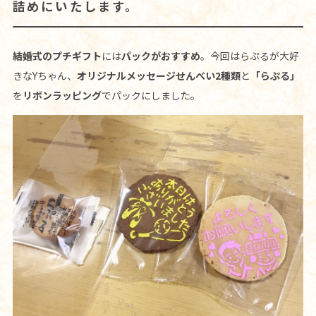
詰めにいたします。
結婚式のプチギフト
には
パックがおすすめ
。今回はらぷるが大好
きなYちゃん、
オリジナルメッセージせんべい2種類
と
「らぷる」
を
リボンラッピング
でパックにしました。