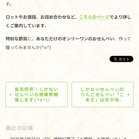
す。
ロットやお値段、お詰め合わせなど、
こちらのページ
でより詳し
くご案内しています。
特別な節目
に、
あなただけのオンリーワンのおせんべい
、作って
贈ってみませんか(^o^)
毎年恒例！しかない
しかないせんべいの
せんべいの感謝祭開
りんごせんべい「こ
催します(^o^)/
あき」は水が命。
最近の記事
2026年7月26日（日）歳時記菓子「土用餅」を販売いたしま