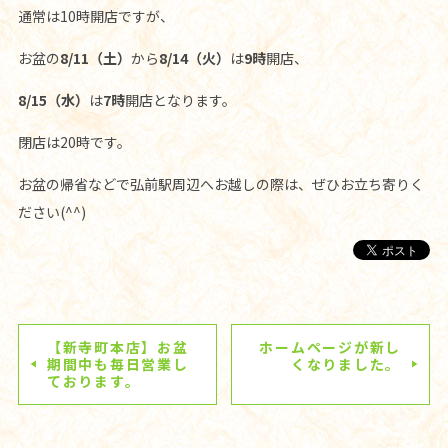
通常は10時開店ですが、
お盆の
8/11（土）
から
8/14（火）
は
9時
開店、
8/15（水）
は
7時
開店となります。
閉店は20時です。
お盆の帰省などで弘前駅周辺へお越しの際は、ぜひお立ち寄りく
ださい(^^)
【新寺町本店】お盆
ホームページが新し
期間中も毎日営業し
くなりました。
ております。