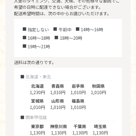
入金のタイミング、交通、天候、その他様々な要因でご
希望の日時に配達できない場合がございます。
配送希望時間は、次の中からお選びいただけます。
指定しない
午前中
14時～16時
16時～18時
18時～20時
19時～21時
送料は次の通りです。
北海道・東北
北海道
青森県
岩手県
秋田県
1,230円
1,010円
1,010円
1,010円
宮城県
山形県
福島県
1,010円
1,010円
1,010円
関東甲信越
東京都
神奈川県
千葉県
埼玉県
1,130円
1,130円
1,130円
1,130円